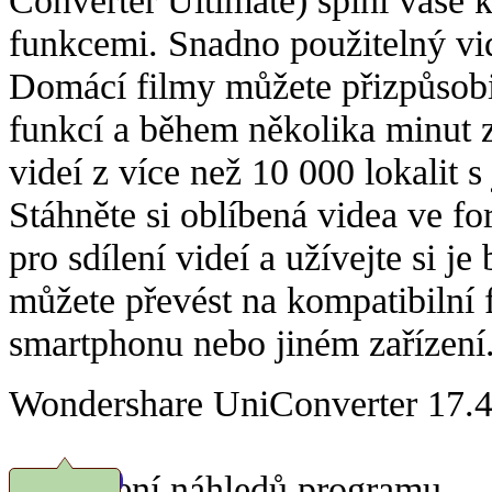
funkcemi. Snadno použitelný vid
Domácí filmy můžete přizpůsobi
funkcí a během několika minut z
videí z více než 10 000 lokalit 
Stáhněte si oblíbená videa ve 
pro sdílení videí a užívejte si je
můžete převést na kompatibilní f
smartphonu nebo jiném zařízení
Wondershare UniConverter 17.4.
Prohlížení náhledů programu
Stáhnout