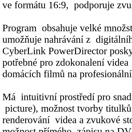
ve formátu 16:9, podporuje zvu
Program obsahuje velké množstv
umožňuje nahrávání z digitálníh
CyberLink PowerDirector poskyt
potřebné pro zdokonalení vide
domácích filmů na profesionální
Má intuitivní prostředí pro snad
picture), možnost tvorby titulk
renderování videa a zvukové st
možnost přímého zápisu na DVD,