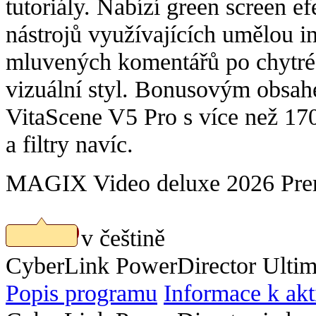
tutoriály. Nabízí green screen e
nástrojů využívajících umělou in
mluvených komentářů po chytré 
vizuální styl. Bonusovým obsa
VitaScene V5 Pro s více než 170
a filtry navíc.
MAGIX Video deluxe 2026 Prem
Náhled v češtině
Stáhnout
CyberLink PowerDirector Ultima
Popis programu
Informace k akt