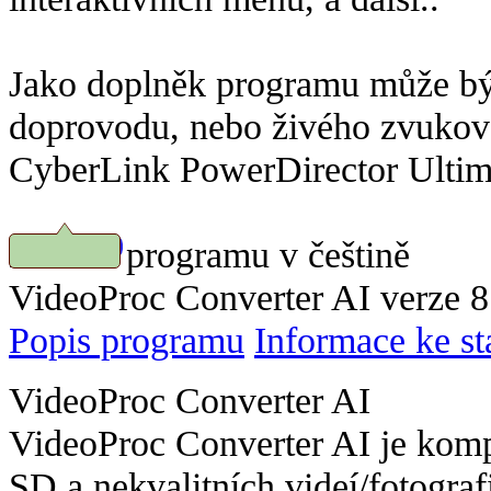
Jako doplněk programu může bý
doprovodu, nebo živého zvuk
CyberLink PowerDirector Ultima
Náhled programu v češtině
Stáhnout
VideoProc Converter AI verze 8
Popis programu
Informace ke st
VideoProc Converter AI
VideoProc Converter AI je kompl
SD a nekvalitních videí/fotogr