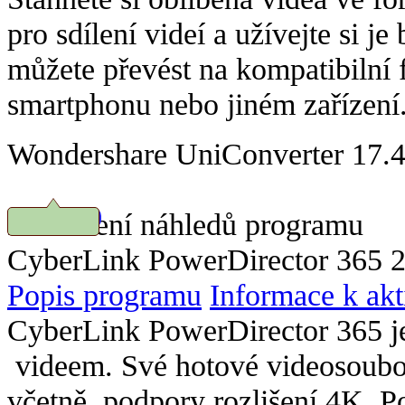
pro sdílení videí a užívejte si je
můžete převést na kompatibilní f
smartphonu nebo jiném zařízení
Wondershare UniConverter 17.4.
Prohlížení náhledů programu
Stáhnout
CyberLink PowerDirector 365 20
Popis programu
Informace k akt
CyberLink PowerDirector 365 je
videem. Své hotové videosoubo
včetně podpory rozlišení 4K. Po