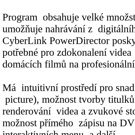
Program obsahuje velké množstv
umožňuje nahrávání z digitálníh
CyberLink PowerDirector poskyt
potřebné pro zdokonalení vide
domácích filmů na profesionální
Má intuitivní prostředí pro snad
picture), možnost tvorby titulk
renderování videa a zvukové st
možnost přímého zápisu na DVD,
interaktivních menu, a další..