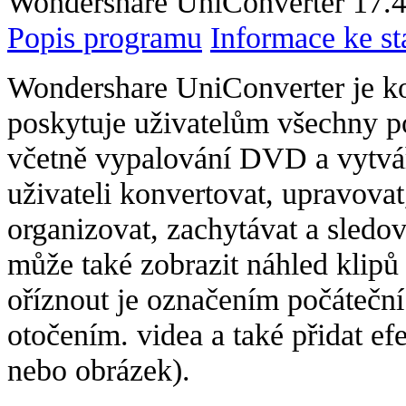
Wondershare UniConverter 17.4.
Popis programu
Informace ke st
Wondershare UniConverter je kom
poskytuje uživatelům všechny p
včetně vypalování DVD a vytvá
uživateli konvertovat, upravovat
organizovat, zachytávat a sledo
může také zobrazit náhled klipů
oříznout je označením počáteční
otočením. videa a také přidat ef
nebo obrázek).