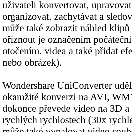
uživateli konvertovat, upravovat
organizovat, zachytávat a sledo
může také zobrazit náhled klipů
oříznout je označením počáteční
otočením. videa a také přidat ef
nebo obrázek).
Wondershare UniConverter udělá
okamžité konverzi na AVI, W
dokonce převede video na 3D a 
rychlých rychlostech (30x rychle
může také vypalovat video so