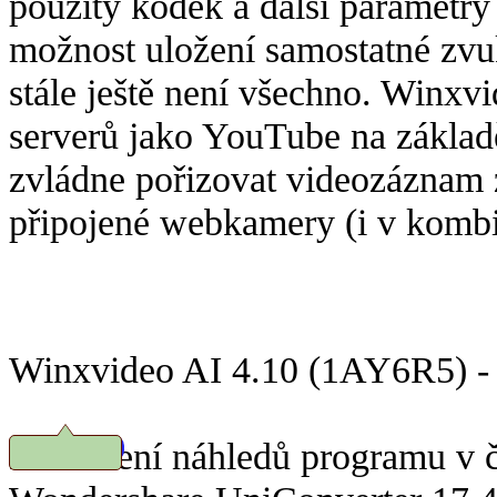
použitý kodek a další parametry 
možnost uložení samostatné zvu
stále ještě není všechno. Winxv
serverů jako YouTube na základ
zvládne pořizovat videozáznam 
připojené webkamery (i v kombi
Winxvideo AI 4.10 (1AY6R5) - 
Prohlížení náhledů programu v č
Stáhnout