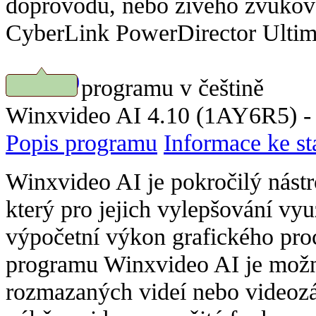
doprovodu, nebo živého zvuk
CyberLink PowerDirector Ultima
Náhled programu v češtině
Stáhnout
Winxvideo AI 4.10 (1AY6R5) - 
Popis programu
Informace ke st
Winxvideo AI je pokročilý nástr
který pro jejich vylepšování vyu
výpočetní výkon grafického pro
programu Winxvideo AI je možno
rozmazaných videí nebo videozá