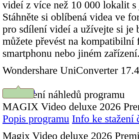
videí z více než 10 000 lokalit 
Stáhněte si oblíbená videa ve 
pro sdílení videí a užívejte si je
můžete převést na kompatibilní f
smartphonu nebo jiném zařízení
Wondershare UniConverter 17.4.
Prohlížení náhledů programu
Stáhnout
MAGIX Video deluxe 2026 Prem
Popis programu
Info ke stažení
Magix Video deluxe 2026 Prem