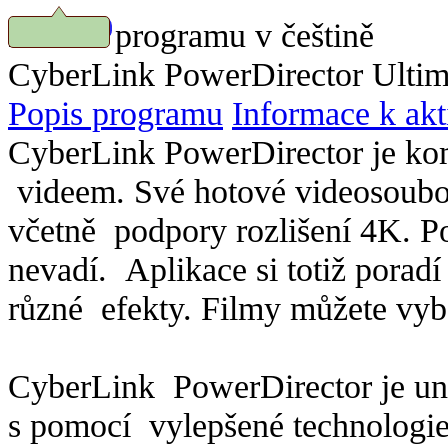
Náhled programu v češtině
Stáhnout
CyberLink PowerDirector Ultima
Popis programu
Informace k akt
CyberLink PowerDirector je kom
videem. Své hotové videosoubo
včetně podpory rozlišení 4K. Po
nevadí. Aplikace si totiž poradí
různé efekty. Filmy můžete vyba
CyberLink PowerDirector je uniká
s pomocí vylepšené technologie