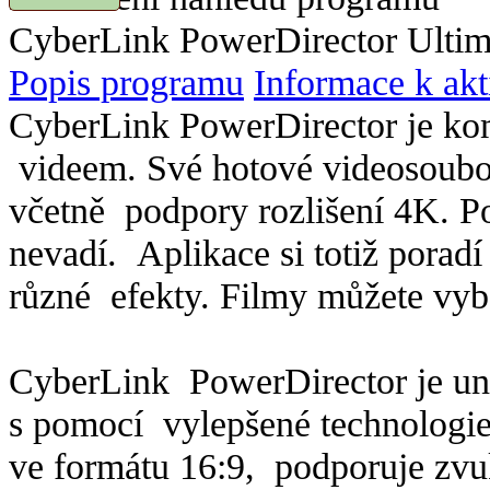
CyberLink PowerDirector Ultima
Popis programu
Informace k akt
CyberLink PowerDirector je kom
videem. Své hotové videosoubo
včetně podpory rozlišení 4K. Po
nevadí. Aplikace si totiž poradí
různé efekty. Filmy můžete vyba
CyberLink PowerDirector je uniká
s pomocí vylepšené technologie
ve formátu 16:9, podporuje zvu