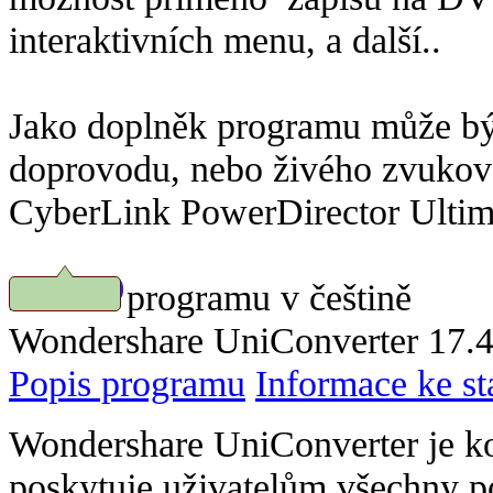
interaktivních menu, a další..
Jako doplněk programu může bý
doprovodu, nebo živého zvuk
CyberLink PowerDirector Ultima
Náhled programu v češtině
Stáhnout
Wondershare UniConverter 17.4.
Popis programu
Informace ke st
Wondershare UniConverter je kom
poskytuje uživatelům všechny p