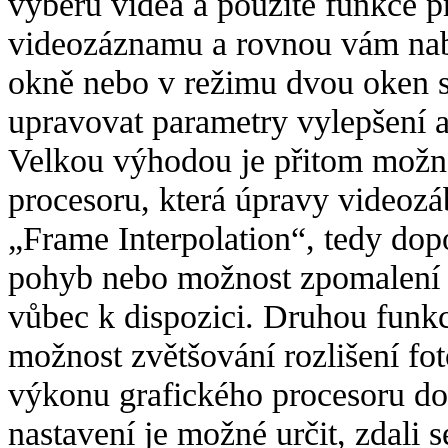
výběru videa a použité funkce 
videozáznamu a rovnou vám nab
okně nebo v režimu dvou oken s
upravovat parametry vylepšení a
Velkou výhodou je přitom možno
procesoru, která úpravy videoz
„Frame Interpolation“, tedy dop
pohyb nebo možnost zpomalení 
vůbec k dispozici. Druhou funkc
možnost zvětšování rozlišení fot
výkonu grafického procesoru do
nastavení je možné určit, zdali s